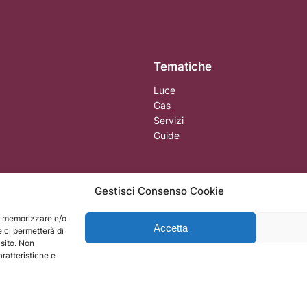
Tematiche
Luce
Gas
Servizi
Guide
Gestisci Consenso Cookie
er memorizzare e/o
Accetta
e ci permetterà di
MI)
sito. Non
ratteristiche e