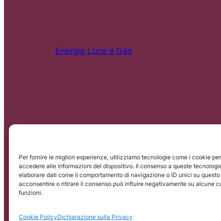
Energia Luce e Gas
Per fornire le migliori esperienze, utilizziamo tecnologie come i cookie p
accedere alle informazioni del dispositivo. Il consenso a queste tecnologi
SEOT srl – Via Aldo Moro, 8 – 20090, Buccinasco (
elaborare dati come il comportamento di navigazione o ID unici su questo 
acconsentire o ritirare il consenso può influire negativamente su alcune ca
funzioni.
Cookie Policy
Dichiarazione sulla Privacy