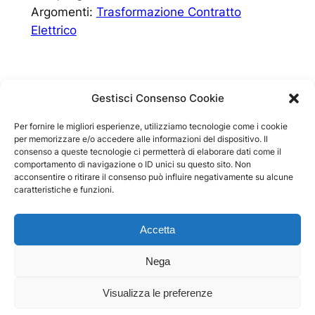
Argomenti:
Trasformazione Contratto
Elettrico
Gestisci Consenso Cookie
Per fornire le migliori esperienze, utilizziamo tecnologie come i cookie
Energia Luce e Gas
per memorizzare e/o accedere alle informazioni del dispositivo. Il
consenso a queste tecnologie ci permetterà di elaborare dati come il
comportamento di navigazione o ID unici su questo sito. Non
Tematiche
Privacy
acconsentire o ritirare il consenso può influire negativamente su alcune
caratteristiche e funzioni.
Luce
Privacy Policy
Gas
Cookie Policy
Servizi
Termini e condizioni
Accetta
Guide
Contatti
Nega
Visualizza le preferenze
SEOT srl – Via Aldo Moro, 8 – 20090, Buccinasco (MI)