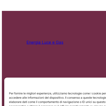
Energia Luce e Gas
Per fornire le migliori esperienze, utilizziamo tecnologie come i cookie p
accedere alle informazioni del dispositivo. Il consenso a queste tecnologi
SEOT srl – Via Aldo Moro, 8 – 20090, Buccinasco (
elaborare dati come il comportamento di navigazione o ID unici su questo 