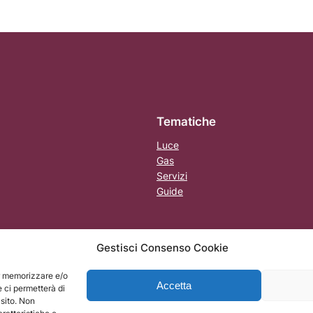
Tematiche
Luce
Gas
Servizi
Guide
Gestisci Consenso Cookie
er memorizzare e/o
Accetta
e ci permetterà di
MI)
sito. Non