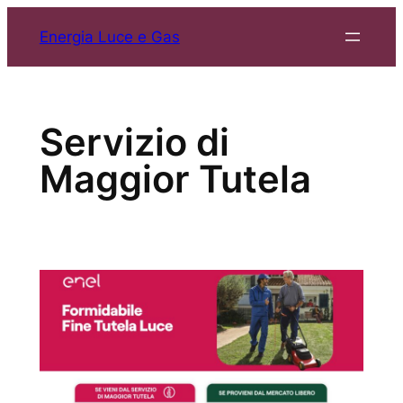
Vai
Energia Luce e Gas
al
contenuto
Servizio di
Maggior Tutela